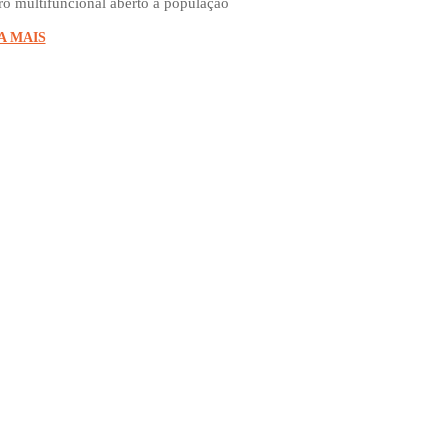
ro multifuncional aberto à população
A MAIS