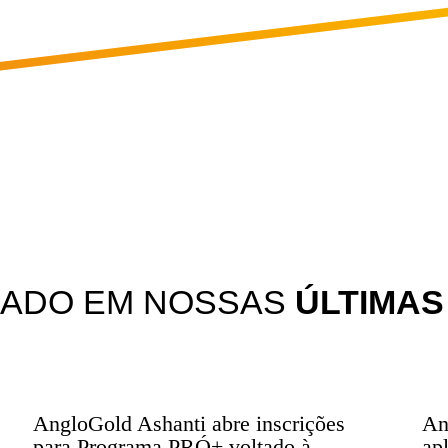
IGADO EM NOSSAS
ÚLTIMAS
AngloGold Ashanti abre inscrições
An
para Programa PRÓ+ voltado à
ap