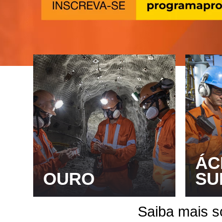
ÁC
OURO
SU
Saiba mais 