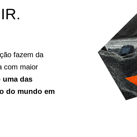
IR.
ação fazem da
a com maior
 uma das
ro do mundo em