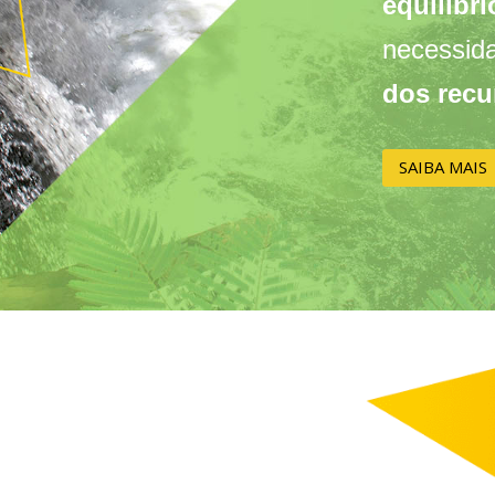
equilíbri
necessid
dos recu
SAIBA MAIS