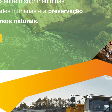
o
entre o suprimento das
ades humanas e a
preservação
rsos naturais.