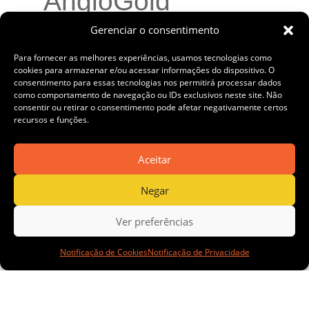
AngloGold
Gerenciar o consentimento
Ashanti apresenta
Para fornecer as melhores experiências, usamos tecnologias como
cookies para armazenar e/ou acessar informações do dispositivo. O
consentimento para essas tecnologias nos permitirá processar dados
aplicações
como comportamento de navegação ou IDs exclusivos neste site. Não
consentir ou retirar o consentimento pode afetar negativamente certos
recursos e funções.
inovadoras de co-
Aceitar
produtos do ouro
Negar
Ver preferências
na Modernos
Notificação de Cookies
Notificação de Privacidade
Eternos BH