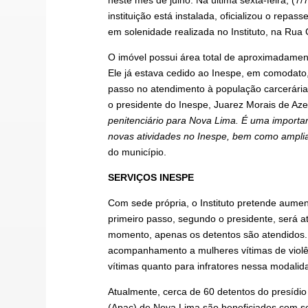
instituição está instalada, oficializou o repa
em solenidade realizada no Instituto, na Rua
O imóvel possui área total de aproximadamen
Ele já estava cedido ao Inespe, em comodato,
passo no atendimento à população carcerária
o presidente do Inespe, Juarez Morais de Az
penitenciário para Nova Lima. É uma importan
novas atividades no Inespe, bem como ampli
do município.
SERVIÇOS INESPE
Com sede própria, o Instituto pretende aumen
primeiro passo, segundo o presidente, será a
momento, apenas os detentos são atendidos. 
acompanhamento a mulheres vítimas de violênc
vítimas quanto para infratores nessa modalid
Atualmente, cerca de 60 detentos do presídi
(Apac) de Nova Lima são beneficiados com se