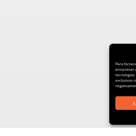
Para fornec
armazenar e
tecnologias
exclusivos n
negativamen
A