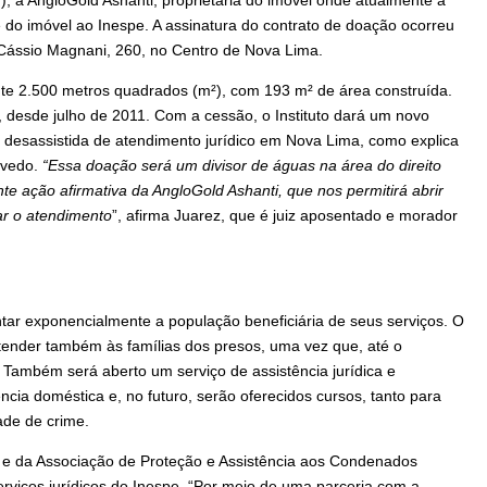
sse do imóvel ao Inespe. A assinatura do contrato de doação ocorreu
 Cássio Magnani, 260, no Centro de Nova Lima.
te 2.500 metros quadrados (m²), com 193 m² de área construída.
 desde julho de 2011. Com a cessão, o Instituto dará um novo
 desassistida de atendimento jurídico em Nova Lima, como explica
evedo.
“Essa doação será um divisor de águas na área do direito
te ação afirmativa da AngloGold Ashanti, que nos permitirá abrir
ar o atendimento
”, afirma Juarez, que é juiz aposentado e morador
tar exponencialmente a população beneficiária de seus serviços. O
tender também às famílias dos presos, uma vez que, até o
Também será aberto um serviço de assistência jurídica e
ia doméstica e, no futuro, serão oferecidos cursos, tanto para
ade de crime.
o e da Associação de Proteção e Assistência aos Condenados
rviços jurídicos do Inespe. “Por meio de uma parceria com a