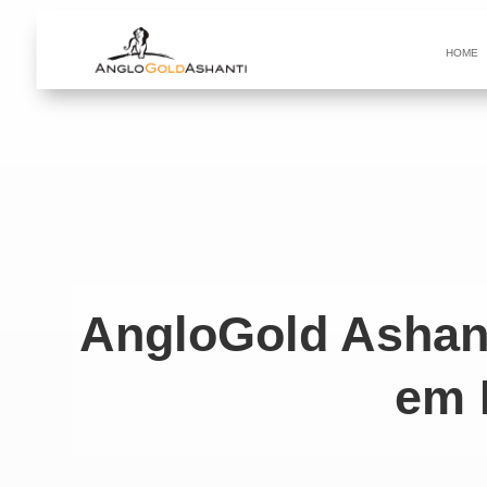
HOME
AngloGold Ashant
em 