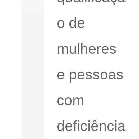
o de
mulheres
e pessoas
com
deficiência