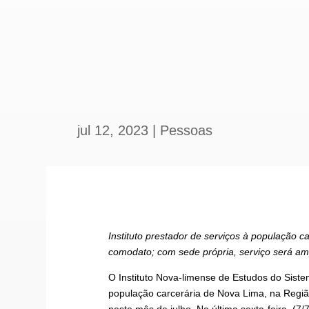
jul 12, 2023
|
Pessoas
Instituto prestador de serviços à população 
comodato; com sede própria, serviço será am
O Instituto Nova-limense de Estudos do Sistem
população carcerária de Nova Lima, na Regiã
neste mês de julho. Na última sexta-feira, (7/