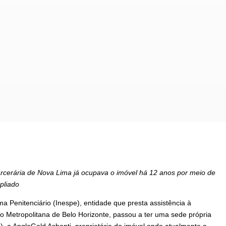
carcerária de Nova Lima já ocupava o imóvel há 12 anos por meio de
pliado
a Penitenciário (Inespe), entidade que presta assistência à
o Metropolitana de Belo Horizonte, passou a ter uma sede própria
7), a AngloGold Ashanti, proprietária do imóvel onde atualmente a