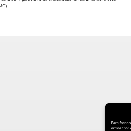
(MG).
Para fornec
armazenar e