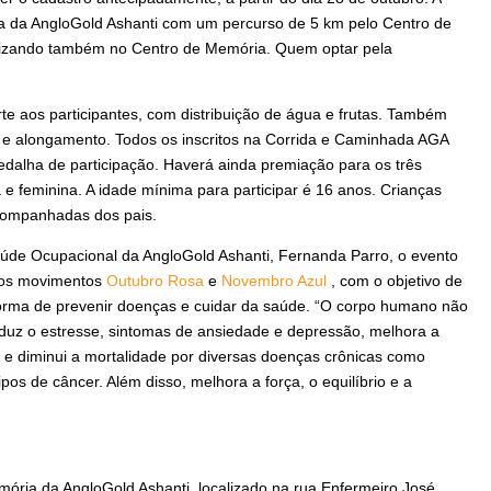
a da AngloGold Ashanti com um percurso de 5 km pelo Centro de
alizando também no Centro de Memória. Quem optar pela
e aos participantes, com distribuição de água e frutas. Também
 e alongamento. Todos os inscritos na Corrida e Caminhada AGA
alha de participação. Haverá ainda premiação para os três
 e feminina. A idade mínima para participar é 16 anos. Crianças
companhadas dos pais.
úde Ocupacional da AngloGold Ashanti, Fernanda Parro, o evento
m os movimentos
Outubro Rosa
e
Novembro Azul
, com o objetivo de
o forma de prevenir doenças e cuidar da saúde. “O corpo humano não
a reduz o estresse, sintomas de ansiedade e depressão, melhora a
 e diminui a mortalidade por diversas doenças crônicas como
pos de câncer. Além disso, melhora a força, o equilíbrio e a
mória da AngloGold Ashanti, localizado na rua Enfermeiro José