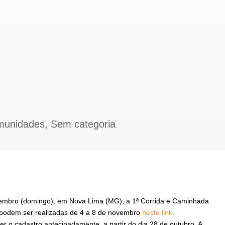
munidades
,
Sem categoria
ovembro (domingo), em Nova Lima (MG), a 1ª Corrida e Caminhada
e podem ser realizadas de 4 a 8 de novembro
neste link
.
 o cadastro antecipadamente, a partir do dia 28 de outubro. A