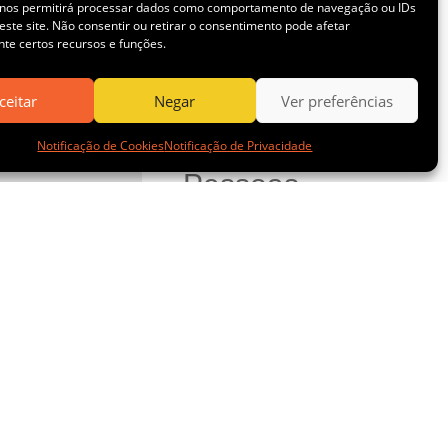
 nos permitirá processar dados como comportamento de navegação ou IDs
este site. Não consentir ou retirar o consentimento pode afetar
Negócios
te certos recursos e funções.
ceitar
Negar
Ver preferências
Novidades
Notificação de Cookies
Notificação de Privacidade
Pessoas
Saúde e
Segurança
Sustentabilidade
NAVEGUE PELO SITE
HOME
SOBRE
NEGÓCIOS
ESG