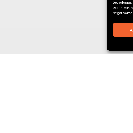
tecnologias
exclusivos n
negativamen
A
CONTATO

0800 7271 500