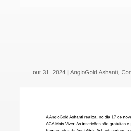
out 31, 2024
|
AngloGold Ashanti
,
Co
A AngloGold Ashanti realiza, no dia 17 de n
AGA Mais Viver. As inscrições são gratuitas 
Empregados da AngloGold Ashanti podem fazer