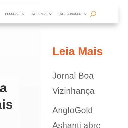
PESSOAS
IMPRENSA
FALE CONOSCO
Leia Mais
Jornal Boa
a
Vizinhança
is
AngloGold
Ashanti abre