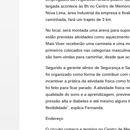
largada acontece às 8h no Centro de Memóri
Nova Lima, área Industrial da empresa e fin
caminhada, fará um trajeto de 3 km.
No local, será montada uma arena para suport
estão previstas atividades como aquecimento
Mais Viver receberão uma camiseta e uma med
primeiros colocados nas categorias masculina
são bem-vindas para caminhar, desde que a
Segundo a gerente sênior de Segurança e Sa
foi organizado como forma de contribuir co
incentivar a prática da atividade física com
foi feito para ficar parado. A atividade físic
qualidade do sono e a aprendizagem, previne
pressão alta e diabetes e até mesmo alguns ti
flexibilidade”, explica Fernanda.
Endereço
O circuito começa e termina no Centro de Me