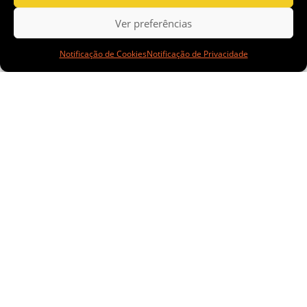
inscrições
Ver preferências
Notificação de Cookies
Notificação de Privacidade
para
Programa
PRÓ+