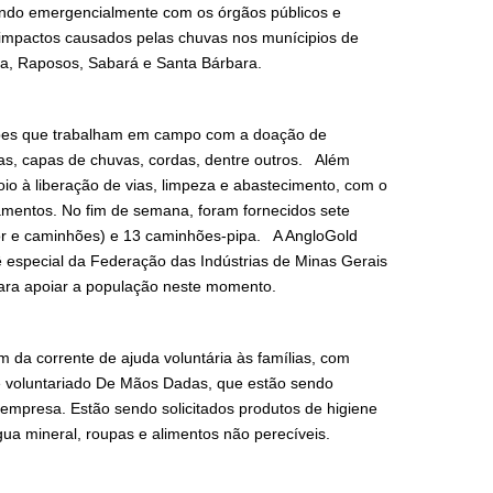
ando emergencialmente com os órgãos públicos e
impactos causados pelas chuvas nos munícipios de
a, Raposos, Sabará e Santa Bárbara.
pes que trabalham em campo com a doação de
tas, capas de chuvas, cordas, dentre outros. Além
io à liberação de vias, limpeza e abastecimento, com o
mentos. No fim de semana, foram fornecidos sete
or e caminhões) e 13 caminhões-pipa. A AngloGold
 especial da Federação das Indústrias de Minas Gerais
para apoiar a população neste momento.
da corrente de ajuda voluntária às famílias, com
 voluntariado De Mãos Dadas, que estão sendo
empresa. Estão sendo solicitados produtos de higiene
água mineral, roupas e alimentos não perecíveis.