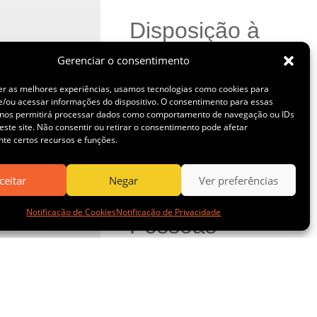
Disposição à
Gerenciar o consentimento
Seco
er as melhores experiências, usamos tecnologias como cookies para
/ou acessar informações do dispositivo. O consentimento para essas
 nos permitirá processar dados como comportamento de navegação ou IDs
Negócios
este site. Não consentir ou retirar o consentimento pode afetar
te certos recursos e funções.
Novidades
ceitar
Negar
Ver preferências
Notificação de Cookies
Notificação de Privacidade
Pessoas
Saúde e