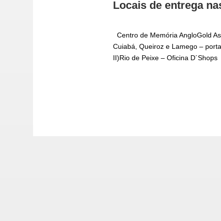
Locais de entrega n
Centro de Memória AngloGold Ash
Cuiabá, Queiroz e Lamego – portar
II)Rio de Peixe – Oficina D´Shops