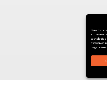
Para fornec
armazenar e
tecnologias
exclusivos n
negativamen
A