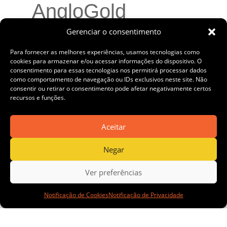
AngloGold
Gerenciar o consentimento
Ashanti apresenta
Para fornecer as melhores experiências, usamos tecnologias como
cookies para armazenar e/ou acessar informações do dispositivo. O
consentimento para essas tecnologias nos permitirá processar dados
aplicações
como comportamento de navegação ou IDs exclusivos neste site. Não
consentir ou retirar o consentimento pode afetar negativamente certos
recursos e funções.
inovadoras de co-
Aceitar
produtos do ouro
Negar
Ver preferências
na Modernos
Notificação de Cookies
Notificação de Privacidade
Eternos BH