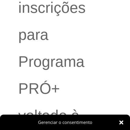
inscrições
para
Programa
PRÓ+
voltado à
Gerenciar o consentimento