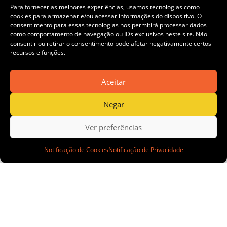
Para fornecer as melhores experiências, usamos tecnologias como
qualificação
cookies para armazenar e/ou acessar informações do dispositivo. O
consentimento para essas tecnologias nos permitirá processar dados
como comportamento de navegação ou IDs exclusivos neste site. Não
consentir ou retirar o consentimento pode afetar negativamente certos
recursos e funções.
de mulheres
Aceitar
Negar
e pessoas
Ver preferências
Notificação de Cookies
Notificação de Privacidade
com
deficiência