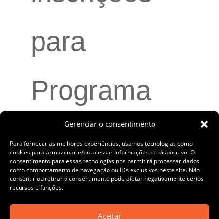
para
Programa
Gerenciar o consentimento
PRÓ+
Para fornecer as melhores experiências, usamos tecnologias como
cookies para armazenar e/ou acessar informações do dispositivo. O
consentimento para essas tecnologias nos permitirá processar dados
como comportamento de navegação ou IDs exclusivos neste site. Não
voltado à
consentir ou retirar o consentimento pode afetar negativamente certos
recursos e funções.
Aceitar