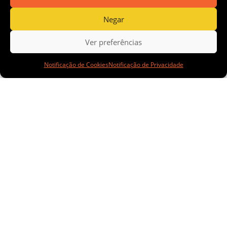
qualificação
Negar
Ver preferências
de mulheres
Notificação de Cookies
Notificação de Privacidade
e pessoas
com
deficiência