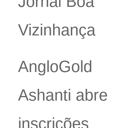
Jornal Boa
Vizinhança
AngloGold
Ashanti abre
inscrições