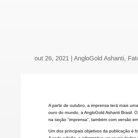
out 26, 2021
|
AngloGold Ashanti
,
Fat
A partir de outubro, a imprensa terá mais um
ouro do mundo, a AngloGold Ashanti Brasil. 
na seção “imprensa”, também com versão em i
Um dos principais objetivos da publicação é f
A cada edição, o informativo vai reunir dado