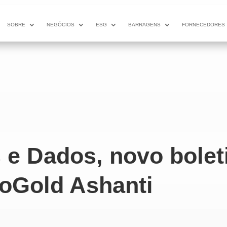
SOBRE
NEGÓCIOS
ESG
BARRAGENS
FORNECEDORES
 e Dados, novo bole
oGold Ashanti