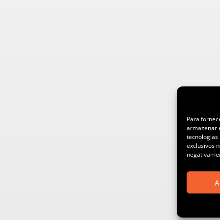
Para fornec
armazenar e
tecnologias
exclusivos n
negativamen
A