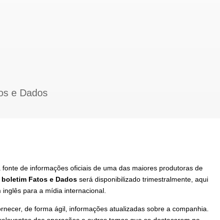
os e Dados
a fonte de informações oficiais de uma das maiores produtoras de
O
boletim Fatos e Dados
será disponibilizado trimestralmente, aqui
nglês para a mídia internacional.
ornecer, de forma ágil, informações atualizadas sobre a companhia.
s relevantes das operações e outros temas que se destacarem no