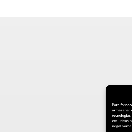
Para fornec
armazenar e
tecnologias
exclusivos n
negativamen