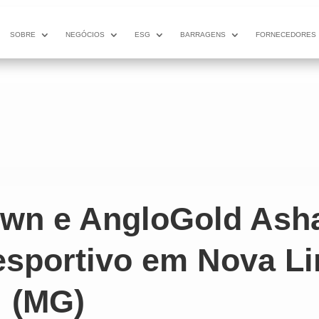
SOBRE
NEGÓCIOS
ESG
BARRAGENS
FORNECEDORES
own e AngloGold Asha
esportivo em Nova L
(MG)