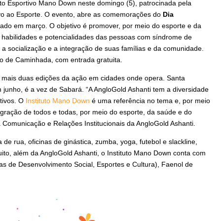
ito Esportivo Mano Down neste domingo (5), patrocinada pela
ivo ao Esporte. O evento, abre as comemorações do
Dia
rado em março. O objetivo é promover, por meio do esporte e da
s habilidades e potencialidades das pessoas com síndrome de
 a socialização e a integração de suas famílias e da comunidade.
o de Caminhada, com entrada gratuita.
á mais duas edições da ação em cidades onde opera. Santa
m junho, é a vez de Sabará. “A AngloGold Ashanti tem a diversidade
tivos. O
Instituto Mano Down
é uma referência no tema e, por meio
ntegração de todos e todas, por meio do esporte, da saúde e do
da Comunicação e Relações Institucionais da AngloGold Ashanti.
de rua, oficinas de ginástica, zumba, yoga, futebol e slackline,
uito, além da AngloGold Ashanti, o Instituto Mano Down conta com
ias de Desenvolvimento Social, Esportes e Cultura), Faenol de