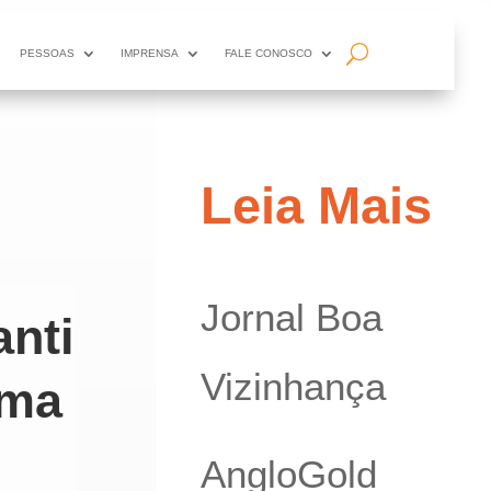
PESSOAS
IMPRENSA
FALE CONOSCO
Leia Mais
Jornal Boa
nti
Vizinhança
ima
AngloGold