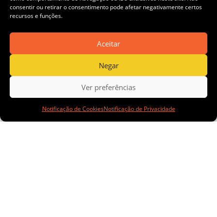
consentir ou retirar o consentimento pode afetar negativamente certos
recursos e funções.
PRÓ+
Aceitar
Negar
voltado à
Ver preferências
Notificação de Cookies
Notificação de Privacidade
qualificação
de mulheres