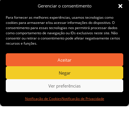
Gerenciar o consentimento
Ashanti apresenta
Para fornecer as melhores experiências, usamos tecnologias como
cookies para armazenar e/ou acessar informações do dispositivo. O
aplicações
consentimento para essas tecnologias nos permitirá processar dados
como comportamento de navegação ou IDs exclusivos neste site. Não
consentir ou retirar o consentimento pode afetar negativamente certos
recursos e funções.
inovadoras de co-
Aceitar
produtos do ouro
Negar
Ver preferências
na Modernos
Notificação de Cookies
Notificação de Privacidade
Eternos BH