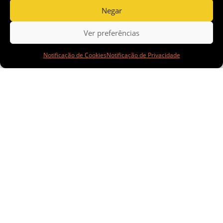
qualificação
Negar
Ver preferências
de mulheres
Notificação de Cookies
Notificação de Privacidade
e pessoas
com
deficiência