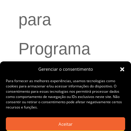
para
Programa
Gerenciar o consentimento
PRÓ+
Para fornecer as melhores experiências, usamos tecnologias como
cookies para armazenar e/ou acessar informações do dispositivo. O
consentimento para essas tecnologias nos permitirá processar dados
como comportamento de navegação ou IDs exclusivos neste site. Não
voltado à
consentir ou retirar o consentimento pode afetar negativamente certos
recursos e funções.
Aceitar