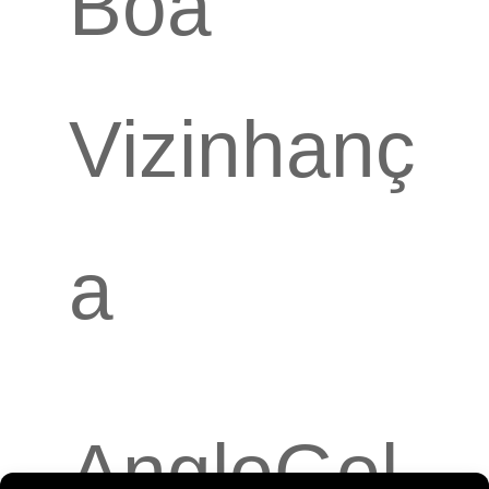
Boa
Vizinhanç
a
AngloGol